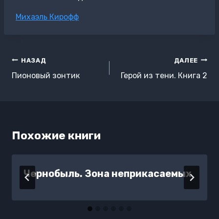
Метки
Михаэль Кирофф
записи:
Навигация
НАЗАД
ДАЛЕЕ
по
Пионовый зонтик
Герой из тени. Книга 2
записям
Похожие книги
Чернобыль. Зона неприкасаемых