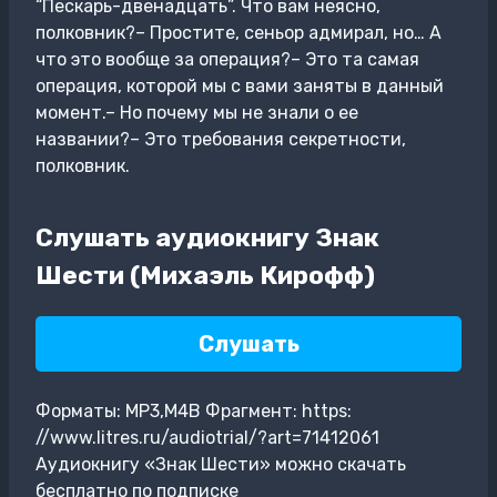
“Пескарь-двенадцать”. Что вам неясно,
полковник?– Простите, сеньор адмирал, но… А
что это вообще за операция?– Это та самая
операция, которой мы с вами заняты в данный
момент.– Но почему мы не знали о ее
названии?– Это требования секретности,
полковник.
Слушать аудиокнигу Знак
Шести (Михаэль Кирофф)
Слушать
Форматы: MP3,M4B Фрагмент: https:
//www.litres.ru/audiotrial/?art=71412061
Аудиокнигу «Знак Шести» можно скачать
бесплатно по подписке