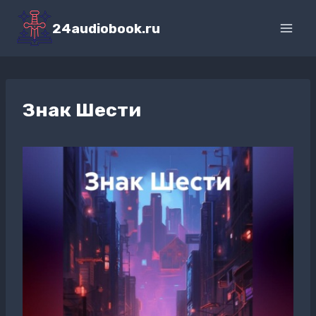
Перейти
к
24audiobook.ru
содержимому
Знак Шести