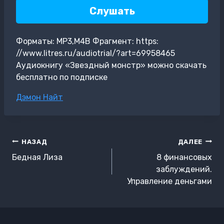
Слушать
Форматы: MP3,M4B Фрагмент: https:
//www.litres.ru/audiotrial/?art=69958465
Аудиокнигу «Звездный монстр» можно скачать
бесплатно по подписке
Метки
Дэмон Найт
записи:
Навигация
НАЗАД
ДАЛЕЕ
по
Бедная Лиза
8 финансовых
записям
заблуждений.
Управление деньгами