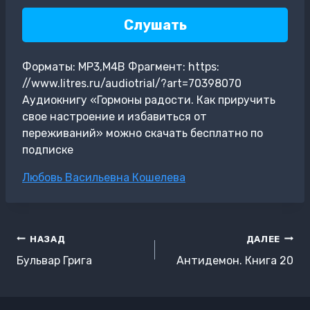
Слушать
Форматы: MP3,M4B Фрагмент: https:
//www.litres.ru/audiotrial/?art=70398070
Аудиокнигу «Гормоны радости. Как приручить
свое настроение и избавиться от
переживаний» можно скачать бесплатно по
подписке
Метки
Любовь Васильевна Кошелева
записи:
Навигация
НАЗАД
ДАЛЕЕ
по
Бульвар Грига
Антидемон. Книга 20
записям