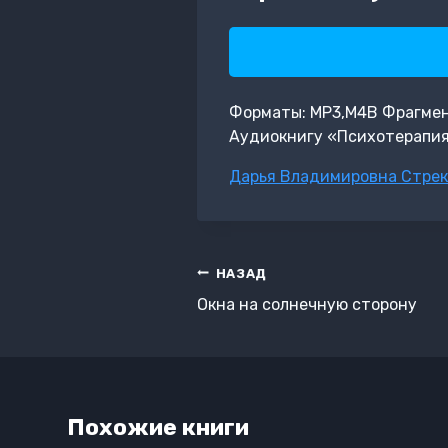
Форматы: MP3,M4B Фрагмент: 
Аудиокнигу «Психотерапия
Метки
Дарья Владимировна Стре
записи:
Навигация
НАЗАД
по
Окна на солнечную сторону
записям
Похожие книги