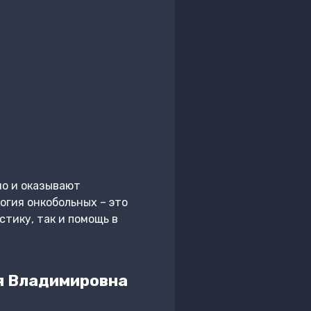
но и оказывают
огия онкобольных – это
стику, так и помощь в
я Владимировна