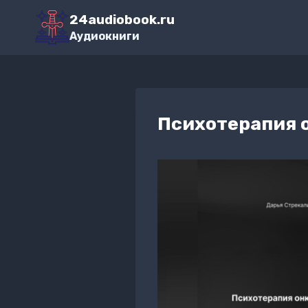
Перейти
24audiobook.ru
к
Аудиокниги
содержимому
Психотерапия 