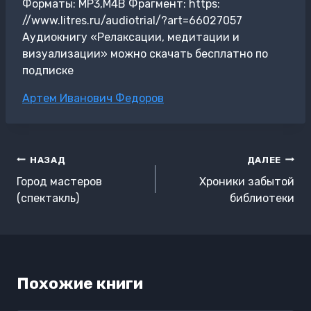
Форматы: MP3,M4B Фрагмент: https:
//www.litres.ru/audiotrial/?art=66027057
Аудиокнигу «Релаксации, медитации и
визуализации» можно скачать бесплатно по
подписке
Метки
Артем Иванович Федоров
записи:
Навигация
НАЗАД
ДАЛЕЕ
по
Город мастеров
Хроники забытой
записям
(спектакль)
библиотеки
Похожие книги