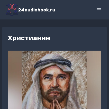
Перейти
к
24audiobook.ru
содержимому
Христианин