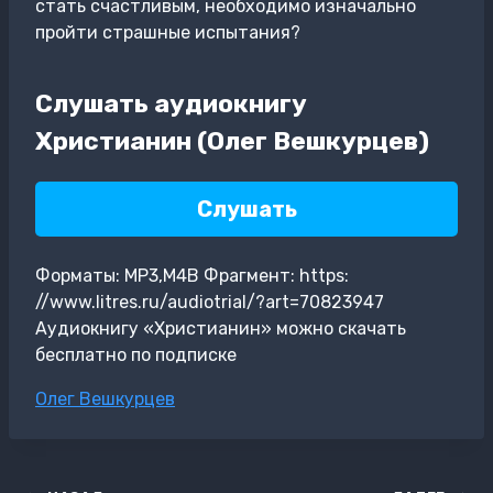
стать счастливым, необходимо изначально
пройти страшные испытания?
Слушать аудиокнигу
Христианин (Олег Вешкурцев)
Слушать
Форматы: MP3,M4B Фрагмент: https:
//www.litres.ru/audiotrial/?art=70823947
Аудиокнигу «Христианин» можно скачать
бесплатно по подписке
Метки
Олег Вешкурцев
записи: