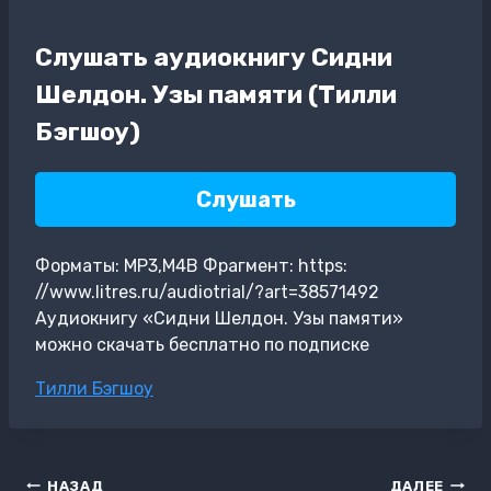
Слушать аудиокнигу Сидни
Шелдон. Узы памяти (Тилли
Бэгшоу)
Слушать
Форматы: MP3,M4B Фрагмент: https:
//www.litres.ru/audiotrial/?art=38571492
Аудиокнигу «Сидни Шелдон. Узы памяти»
можно скачать бесплатно по подписке
Метки
Тилли Бэгшоу
записи:
Навигация
НАЗАД
ДАЛЕЕ