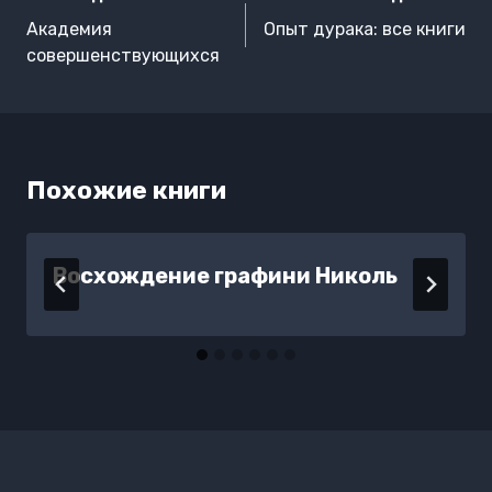
по
Академия
Опыт дурака: все книги
записям
совершенствующихся
Похожие книги
Восхождение графини Николь