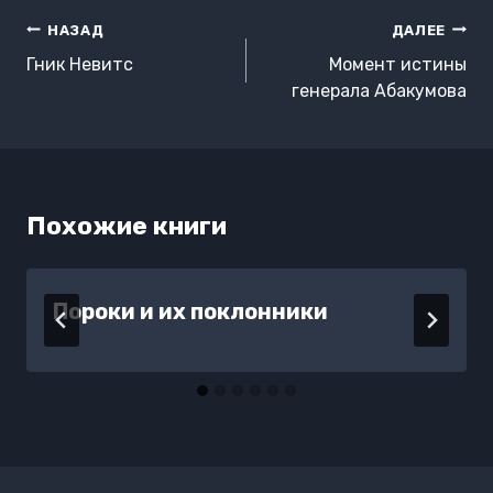
Навигация
НАЗАД
ДАЛЕЕ
по
Гник Невитс
Момент истины
записям
генерала Абакумова
Похожие книги
Пороки и их поклонники