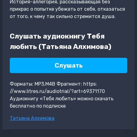
История-аллегория, рассказывающая без
прикрас о попытке убежать от себя, отказаться
от того, к чему так сильно стремится душа.
Слушать аудиокнигу Тебя
любить (Татьяна Алхимова)
Слушать
Форматы: MP3,M4B Фрагмент: https:
//www.litres.ru/audiotrial/?art=69371170
Аудиокнигу «Тебя любить» можно скачать
бесплатно по подписке
Метки
Татьяна Алхимова
записи: