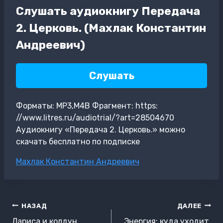
Слушать аудиокнигу Передача
2. Церковь. (Махлак Константин
Андреевич)
Слушать
Форматы: MP3,M4B Фрагмент: https:
//www.litres.ru/audiotrial/?art=28504670
Аудиокнигу «Передача 2. Церковь.» можно
скачать бесплатно по подписке
Метки
Махлак Константин Андреевич
записи:
Навигация
НАЗАД
ДАЛЕЕ
по
Лариса и колдун
Энергия: куда уходит,