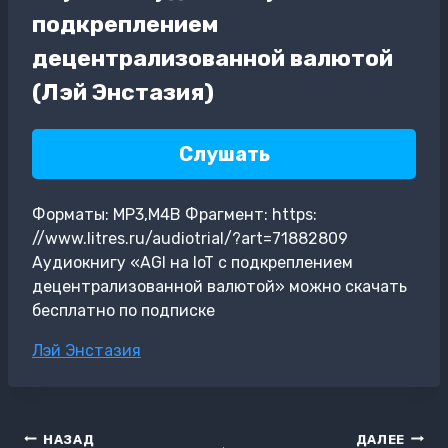
подкреплением
децентрализованной валютой
(Лэй Энстазия)
Слушать
Форматы: MP3,M4B Фрагмент: https:
//www.litres.ru/audiotrial/?art=71882809
Аудиокнигу «AGI на IoT с подкреплением
децентрализованной валютой» можно скачать
бесплатно по подписке
Метки
Лэй Энстазия
записи:
Навигация
НАЗАД
ДАЛЕЕ