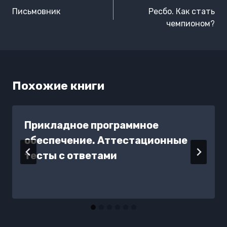
по
Письмовник
Ресбо. Как стать
записям
чемпионом?
Похожие книги
Прикладное программное
обеспечение. Аттестационные
тесты с ответами