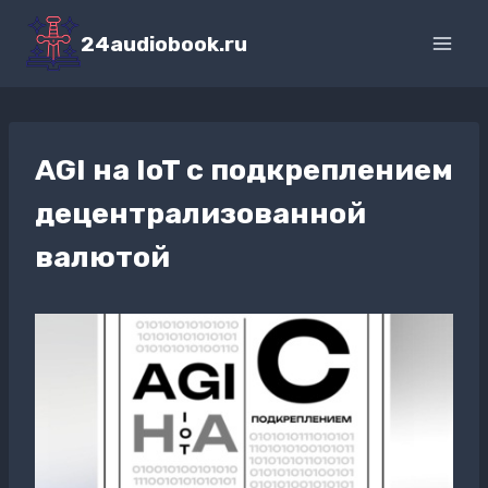
Перейти
к
24audiobook.ru
содержимому
AGI на IoT с подкреплением
децентрализованной
валютой