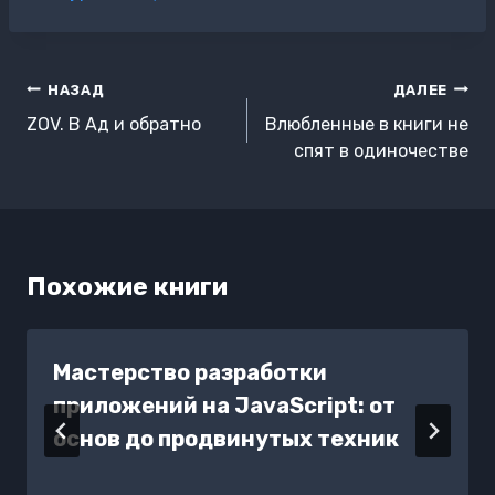
записи:
Навигация
НАЗАД
ДАЛЕЕ
по
ZOV. В Ад и обратно
Влюбленные в книги не
записям
спят в одиночестве
Похожие книги
Мастерство разработки
приложений на JavaScript: от
основ до продвинутых техник