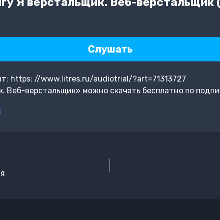
гу Я верстальщик. Веб-верстальщик 
Слушать
https: //www.litres.ru/audiotrial/?art=71313727
. Веб-верстальщик» можно скачать бесплатно по подпи
н
ая