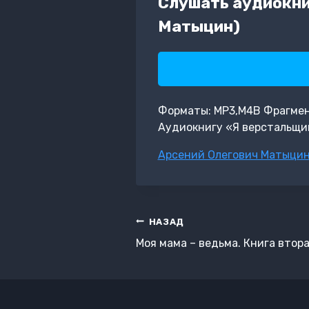
Слушать аудиокни
Матыцин)
Форматы: MP3,M4B Фрагмент: 
Аудиокнигу «Я верстальщик
Метки
Арсений Олегович Матыци
записи:
Навигация
НАЗАД
по
Моя мама – ведьма. Книга втор
записям