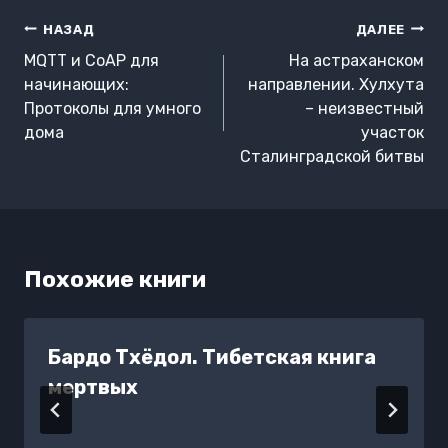
Навигация
НАЗАД
ДАЛЕЕ
по
MQTT и CoAP для
На астраханском
записям
начинающих:
направлении. Хулхута
Протоколы для умного
– неизвестный
дома
участок
Сталинградской битвы
Похожие книги
Бардо Тхёдол. Тибетская книга
мертвых