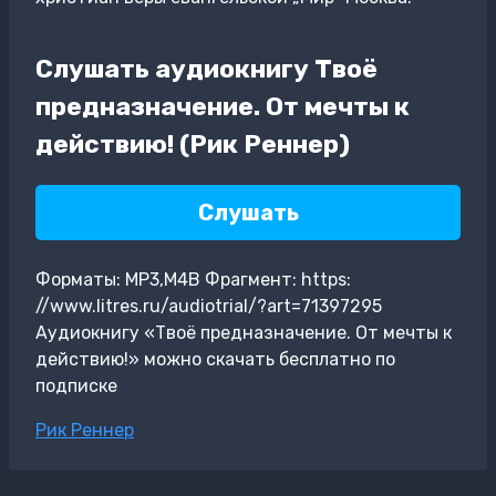
Слушать аудиокнигу Твоё
предназначение. От мечты к
действию! (Рик Реннер)
Слушать
Форматы: MP3,M4B Фрагмент: https:
//www.litres.ru/audiotrial/?art=71397295
Аудиокнигу «Твоё предназначение. От мечты к
действию!» можно скачать бесплатно по
подписке
Метки
Рик Реннер
записи: