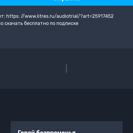
 https: //www.litres.ru/audiotrial/?art=25917452
о скачать бесплатно по подписке
Герой безвременья