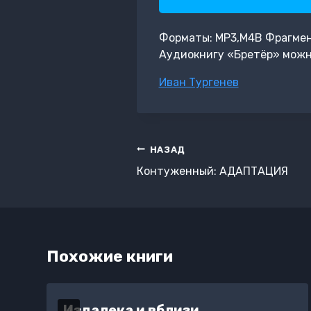
Форматы: MP3,M4B Фрагмент:
Аудиокнигу «Бретёр» можн
Метки
Иван Тургенев
записи:
Навигация
НАЗАД
по
Контуженный: АДАПТАЦИЯ
записям
Похожие книги
Издалека и вблизи