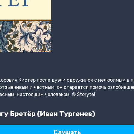
орович Кистер после дуэли сдружился с нелюбимым в п
отзывчивым и честным, он старается помочь озлобившем
есным, настоящим человеком. © Storytel
гу Бретёр (Иван Тургенев)
Слушать