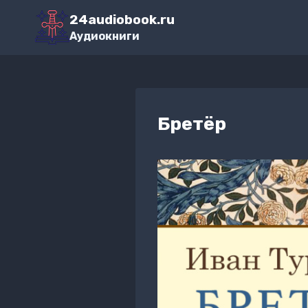
Перейти
24audiobook.ru
к
Аудиокниги
содержимому
Бретёр