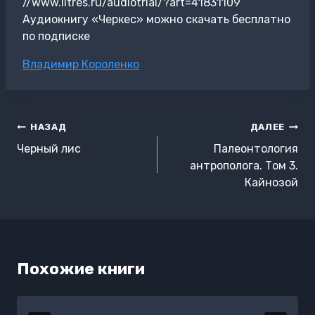
//www.litres.ru/audiotrial/?art=41831109
Аудиокнигу «Черкес» можно скачать бесплатно
по подписке
Метки
Владимир Короленко
записи:
Навигация
НАЗАД
ДАЛЕЕ
по
Черный лис
Палеонтология
записям
антрополога. Том 3.
Кайнозой
Похожие книги