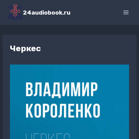
Перейти
к
24audiobook.ru
содержимому
Черкес