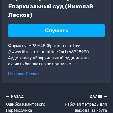
Епархиальный суд (Николай
Лесков)
Слушать
Форматы: MP3,M4B Фрагмент: https:
//www.litres.ru/audiotrial/?art=68928990
Аудиокнигу «Епархиальный суд» можно
скачать бесплатно по подписке
Метки
Николай Лесков
записи:
Навигация
НАЗАД
ДАЛЕЕ
по
Ошибка Квантового
Рабочая тетрадь для
записям
Переводчика
выхода из круга