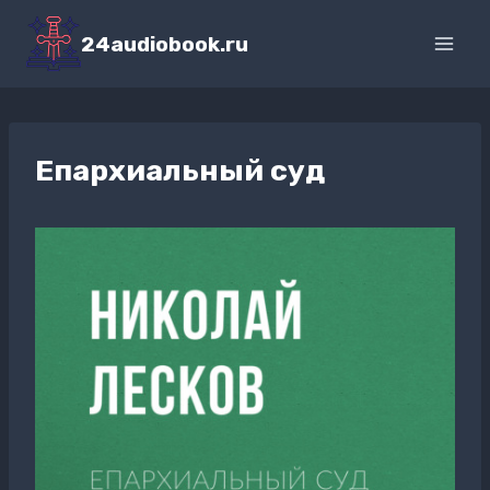
Перейти
к
24audiobook.ru
содержимому
Епархиальный суд