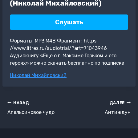
(Николай Михайловский)
Слушать
Форматы: MP3,M4B Фрагмент: https:
//www.litres.ru/audiotrial/?art=71043946
Аудиокнигу «Еще о г. Максиме Горьком и его
героях» можно скачать бесплатно по подписке
Метки
Николай Михайловский
записи:
Навигация
НАЗАД
ДАЛЕЕ
по
Апельсиновое чудо
Антиждун
записям