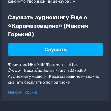
какой-то творимой им цензуре“…»
Слушать аудиокнигу Еще о
«Карамазовщине» (Максим
Горький)
Слушать
Форматы: MP3,M4B Фрагмент: https:
//www.litres.ru/audiotrial/?art=70373389
Аудиокнигу «Еще о «Карамазовщине»» можно
скачать бесплатно по подписке
Метки
Максим Горький
записи: