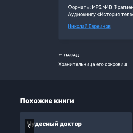
Форматы: MP3,M4B Фрагмент:
Аудиокнигу «История телес
Метки
Николай Евреинов
записи:
Навигация
НАЗАД
по
Хранительница его сокровищ
записям
Похожие книги
Чудесный доктор