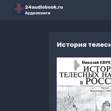
Перейти
24audiobook.ru
к
Аудиокниги
содержимому
История телес