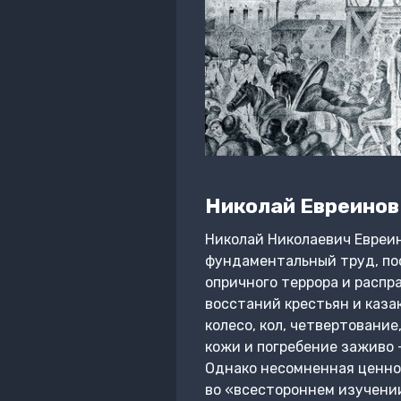
Николай Евреинов
Николай Николаевич Евреино
фундаментальный труд, пос
опричного террора и распр
восстаний крестьян и каза
колесо, кол, четвертовани
кожи и погребение заживо 
Однако несомненная ценнос
во «всестороннем изучении