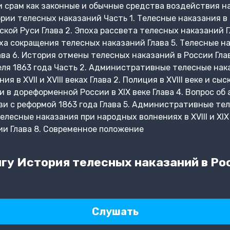
и срам как законные и обычные средства воздействия н
ии телесных наказаний Часть 1. Телесные наказания в р
кой Руси Глава 2. Эпоха рассвета телесных наказаний Г
поха сокращения телесных наказаний Глава 5. Телесные н
лава 6. История отмены телесных наказаний в России Гла
еля 1863 года Часть 2. Административные телесные нака
в XVII и XVIII веках Глава 2. Полиция в XVIII веке и сыс
в дореформенной России в XIX веке Глава 4. Вопрос о
зи с реформой 1863 года Глава 5. Административные те
Телесные наказания при народных волнениях в XVIII и XIX
ии Глава 8. Современное положение
гу История телесных наказаний в Ро
Слушать