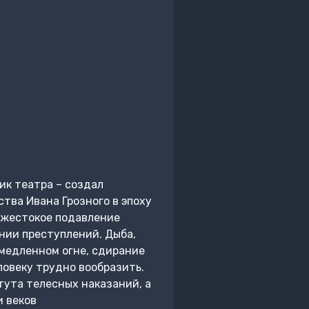
ик театра – создал
тва Ивана Грозного в эпоху
, жестокое подавление
нии преступлений. Дыба,
 медленном огне, сдирание
ловеку трудно вообразить.
тута телесных наказаний, а
и веков