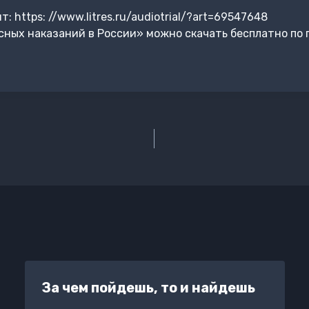
 https: //www.litres.ru/audiotrial/?art=69547648
ных наказаний в России» можно скачать бесплатно по 
За чем пойдешь, то и найдешь