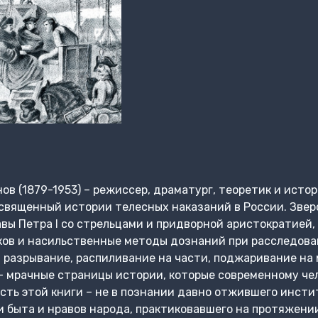
в (1879-1953) – режиссер, драматург, теоретик и истор
вященный истории телесных наказаний в России. Зверс
авы Петра I со стрельцами и придворной аристократией
ков и насильственные методы дознаний при расследова
е, разрывание, распиливание на части, поджаривание на
– мрачные страницы истории, которые современному че
ть этой книги – не в познании давно отжившего инсти
 быта и нравов народа, практиковавшего на протяжени