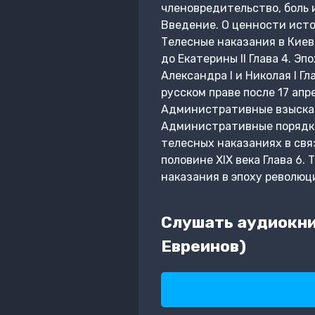
членовредительство, боль 
Введение. О ценности истор
Телесные наказания в Киевс
до Екатерины II Глава 4. Э
Александра I и Николая I Г
русском праве после 17 апр
Административные взыскания 
Административные порядки 
телесных наказаниях в свя
половине XIX века Глава 6. 
наказания в эпоху революц
Слушать аудиокни
Евреинов)