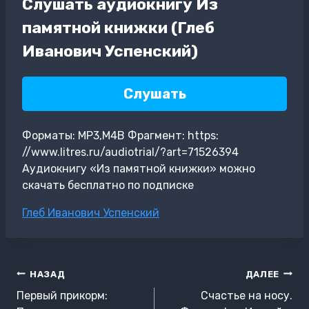
Слушать аудиокнигу Из
памятной книжки (Глеб
Иванович Успенский)
Слушать
Форматы: MP3,M4B Фрагмент: https:
//www.litres.ru/audiotrial/?art=71526394
Аудиокнигу «Из памятной книжки» можно
скачать бесплатно по подписке
Метки
Глеб Иванович Успенский
записи:
Навигация
НАЗАД
ДАЛЕЕ
по
Первый прикорм:
Счастье на носу.