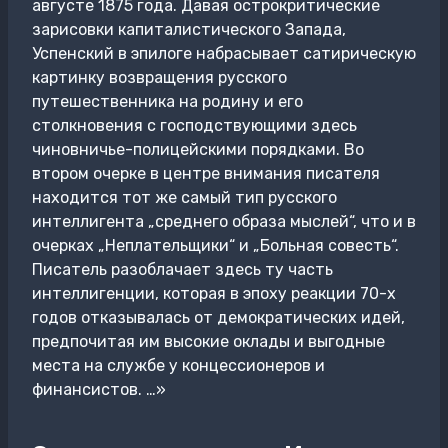
августе 1875 года. Давая острокритические
зарисовки капиталистического Запада,
Успенский в эпилоге набрасывает сатирическую
картинку возвращения русского
путешественника на родину и его
столкновения с господствующими здесь
чиновничье-полицейскими порядками. Во
втором очерке в центре внимания писателя
находится тот же самый тип русского
интеллигента „среднего образа мыслей“, что и в
очерках „Неплательщики“ и „Больная совесть“.
Писатель разоблачает здесь ту часть
интеллигенции, которая в эпоху реакции 70-х
годов отказывалась от демократических идей,
предпочитая им высокие оклады и выгодные
места на службе у концессионеров и
финансистов. …»