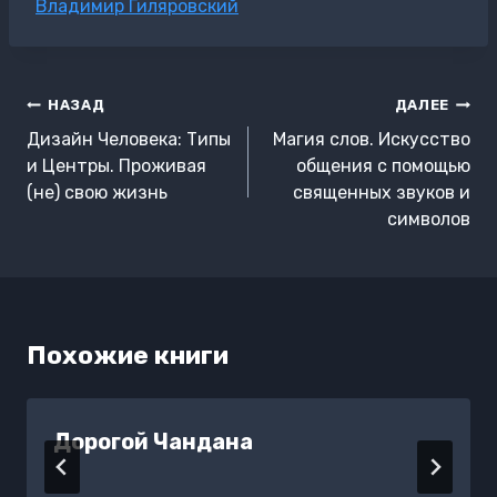
Метки
Владимир Гиляровский
записи:
Навигация
НАЗАД
ДАЛЕЕ
по
Дизайн Человека: Типы
Магия слов. Искусство
записям
и Центры. Проживая
общения с помощью
(не) свою жизнь
священных звуков и
символов
Похожие книги
Дорогой Чандана