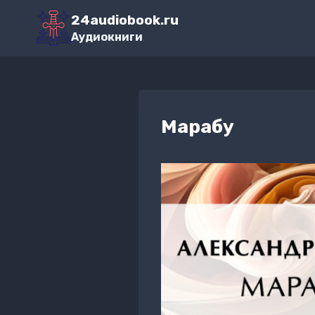
Перейти
24audiobook.ru
к
Аудиокниги
содержимому
Марабу