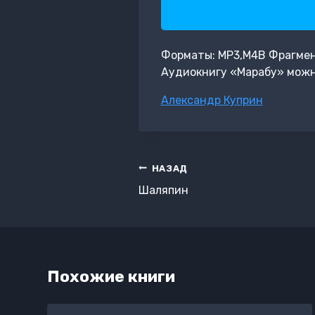
Форматы: MP3,M4B Фрагмент:
Аудиокнигу «Марабу» можн
Метки
Александр Куприн
записи:
Навигация
НАЗАД
по
Шаляпин
записям
Похожие книги