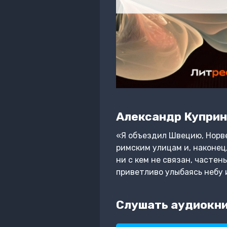
Александр Куприн
«Я объездил Швецию, Норве
римским улицам и, наконец,
ни с кем не связан, частен
приветливо улыбаясь небу 
Слушать аудиокни