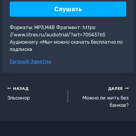
Слушать
Форматы: MP3,M4B Фрагмент: https:
//www.litres.ru/audiotrial/?art=70543765
Аудиокнигу «Мы» можно скачать бесплатно по
подписке
Метки
Евгений Замятин
записи:
Навигация
НАЗАД
ДАЛЕЕ
по
Эльсинор
Можно ли жить без
записям
банков?