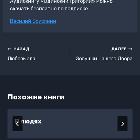
Аудиокнигу «Одинокий Григорий» можно
скачать бесплатно по подписке
Метки
Василий Брусянин
записи:
Навигация
НАЗАД
ДАЛЕЕ
по
Любовь зла…
Золушки нашего Двора
записям
Похожие книги
В людях