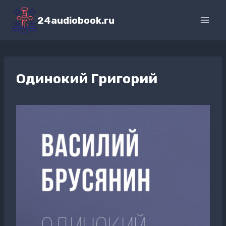
Перейти
к
24audiobook.ru
содержимому
Одинокий Григорий