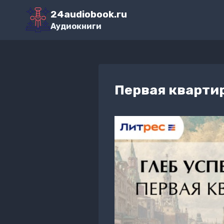
Перейти
24audiobook.ru
к
Аудиокниги
содержимому
Первая кварти