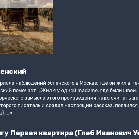
пенский
риале наблюдений Успенского в Москве, где он жил в те
ский помечает: „Жил я у одной madame, где были швеи. 
орческого замысла этого произведения надо считать дек
оторого писатель и создал настоящий рассказ, появился
д). …»
гу Первая квартира (Глеб Иванович У