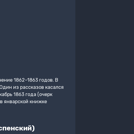
чение 1862–1863 годов. В
Один из рассказов касался
абрь 1863 года (очерк
 в январской книжке
спенский)