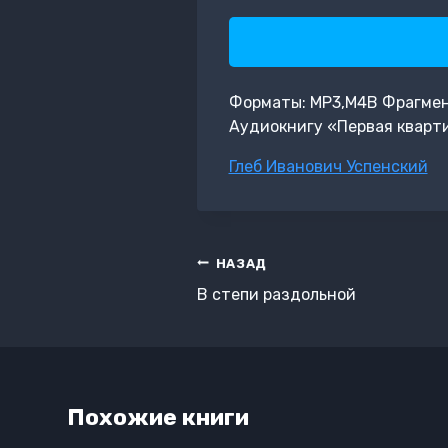
Форматы: MP3,M4B Фрагмент:
Аудиокнигу «Первая кварти
Метки
Глеб Иванович Успенский
записи:
Навигация
НАЗАД
по
В степи раздольной
записям
Похожие книги