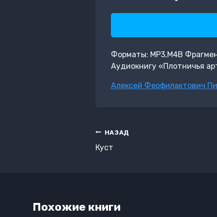
Форматы: MP3,M4B Фрагмент:
Аудиокнигу «Плотничья арт
Метки
Алексей Феофилактович П
записи:
Навигация
НАЗАД
по
Куст
записям
Похожие книги