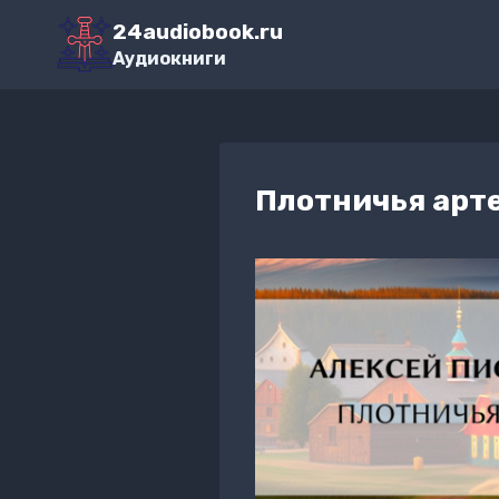
Перейти
24audiobook.ru
к
Аудиокниги
содержимому
Плотничья арт