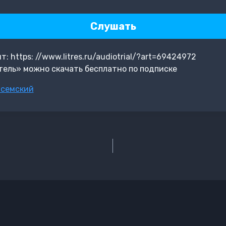
Слушать
 https: //www.litres.ru/audiotrial/?art=69424972
ель» можно скачать бесплатно по подписке
исемский