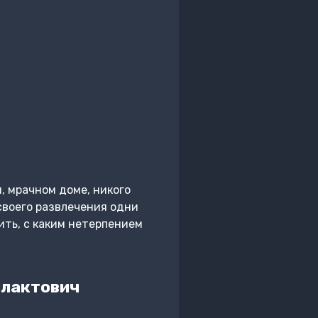
м, мрачном доме, никого
своего развлечения одни
ить, с каким нетерпением
илактович