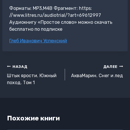
Форматы: MP3,M4B Фрагмент: https:
//www.litres.ru/audiotrial/?art=69612997
Аудиокнигу «Простое слово» можно скачать
бесплатно по подписке
Метки
Глеб Иванович Успенский
записи:
Навигация
НАЗАД
ДАЛЕЕ
по
Штык ярости. Южный
АкваМарин. Снег и лед
записям
поход. Том 1
Похожие книги