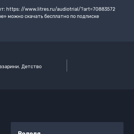
 https: //www.litres.ru/audiotrial/?art=70883572
ое» можно скачать бесплатно по подписке
азарини. Детство
Володя