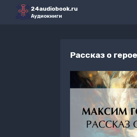
Перейти
24audiobook.ru
к
Аудиокниги
содержимому
Рассказ о геро