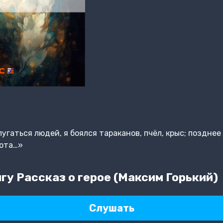
угаться людей, я боялся тараканов, пчёл, крыс; поздне
нота…»
у Рассказ о герое (Максим Горький)
Слушать