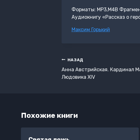
Форматы: MP3,M4B Фрагмент:
Аудиокнигу «Рассказ о гер
Метки
Максим Горький
записи:
Навигация
НАЗАД
по
Анна Австрийская. Кардинал М
записям
Людовика XIV
Похожие книги
Святая ложь