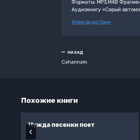
Форматы: MP3,M4B Фрагмент:
Аудиокнигу «Серый автомо
Метки
Александр Грин
записи:
Навигация
НАЗАД
по
Cəhənnəm
записям
Похожие книги
Нужда песенки поет