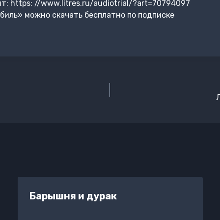
 https: //www.litres.ru/audiotrial/?art=70794097
биль» можно скачать бесплатно по подписке
Барышня и дурак