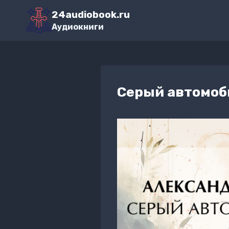
Перейти
24audiobook.ru
к
Аудиокниги
содержимому
Серый автомоб