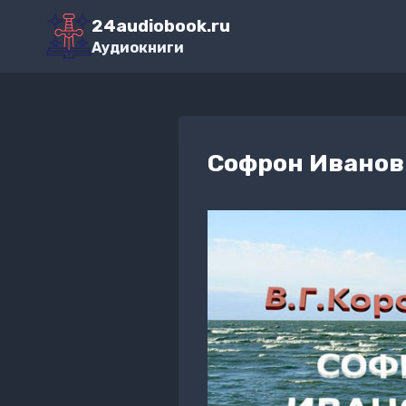
Перейти
24audiobook.ru
к
Аудиокниги
содержимому
Софрон Иванов