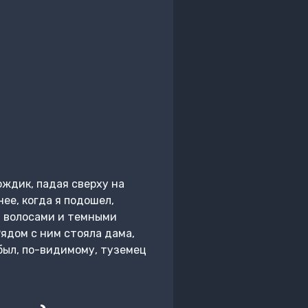
ождик, падая сверху на
нее, когда я подошел,
и волосами и темными
Рядом с ним стояла дама,
был, по-видимому, туземец