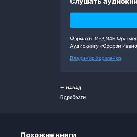
Слушать аудиокни
Форматы: MP3,M4B Фрагмент:
Аудиокнигу «Софрон Ивано
Метки
Владимир Короленко
записи:
Навигация
НАЗАД
по
Вдребезги
записям
Похожие книги