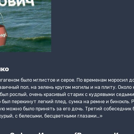
нко
нгагеном было мглистое и серое. По временам моросил д
аичный пол, на зелень кругом могилы и на плиту. Около 
 был рослый, очень красивый старик с кудрявыми седым
о был перекинут легкий плед, сумка на ремне и бинокль. 
ую можно было принять за его дочь. Третий собеседник 
курый, с белесыми, бесцветными глазами…»