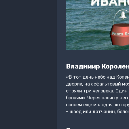
Владимир Короле
«В тот день небо над Копе
дворик, на асфальтовый моз
стояли три человека. Один
бровями. Через плечо у нег
совсем еще молодая, котор
– швед или датчанин, бело