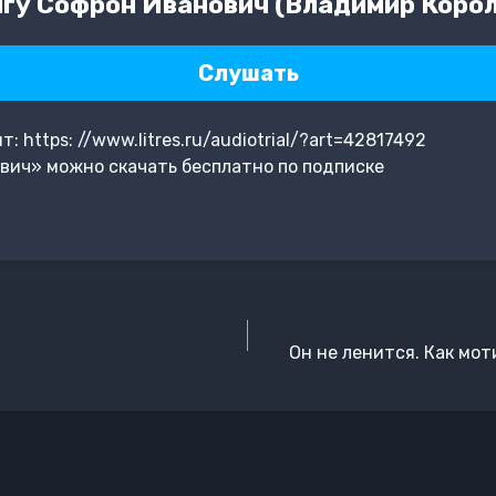
гу Софрон Иванович (Владимир Коро
Слушать
 https: //www.litres.ru/audiotrial/?art=42817492
вич» можно скачать бесплатно по подписке
Он не ленится. Как мо