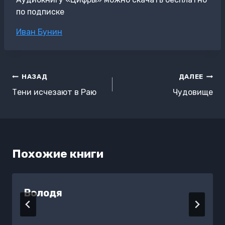
по подписке
Метки
Иван Бунин
записи:
Навигация
НАЗАД
ДАЛЕЕ
по
Тени исчезают в Раю
Чудовище
записям
Похожие книги
Володя