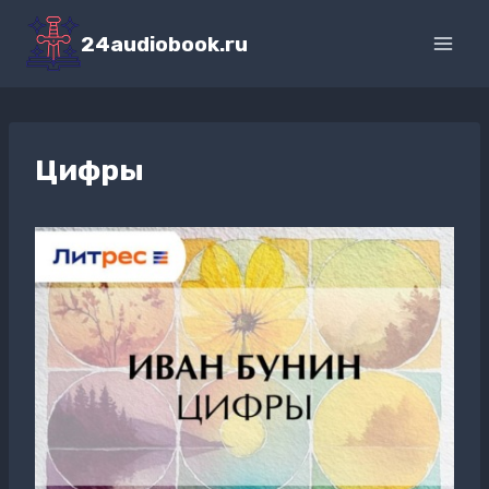
Перейти
к
24audiobook.ru
содержимому
Цифры