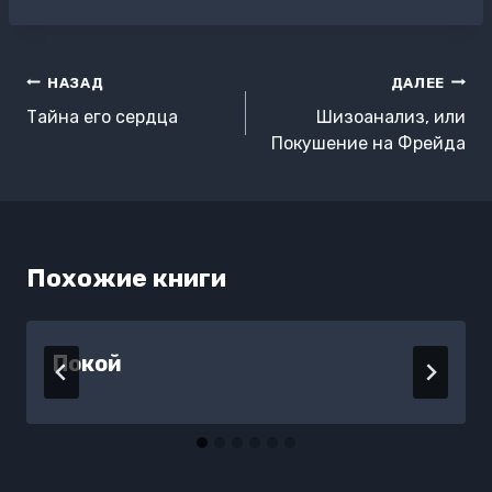
записи:
Навигация
НАЗАД
ДАЛЕЕ
по
Тайна его сердца
Шизоанализ, или
записям
Покушение на Фрейда
Похожие книги
Покой