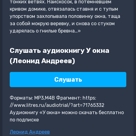
тонких ветвях. Наискосок, в потемневшем
кривом домике, отвязалась ставня и с тупым
упорством захлопывала половинку окна, таща
за собой мокрую веревку, и снова со стуком
ударялась о гнилые бревна…»
Слушать аудиокнигу У окна
(Леонид Андреев)
Слушать
Форматы: MP3,M4B Фрагмент: https:
//www.litres.ru/audiotrial/?art=71765332
Аудиокнигу «У окна» можно скачать бесплатно
по подписке
Метки
Леонид Андреев