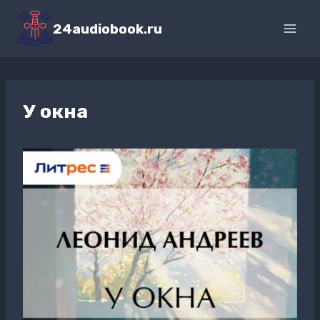
Перейти
к
24audiobook.ru
содержимому
У окна