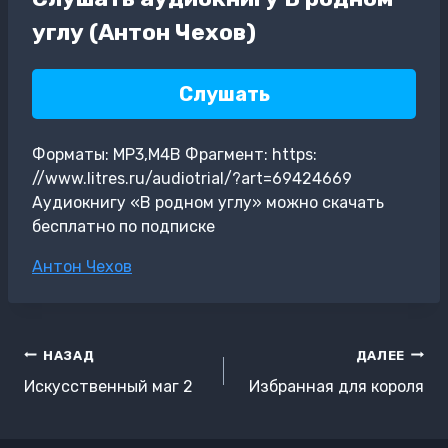
углу (Антон Чехов)
Слушать
Форматы: MP3,M4B Фрагмент: https:
//www.litres.ru/audiotrial/?art=69424669
Аудиокнигу «В родном углу» можно скачать
бесплатно по подписке
Метки
Антон Чехов
записи:
Навигация
НАЗАД
ДАЛЕЕ
по
Искусственный маг 2
Избранная для короля
записям