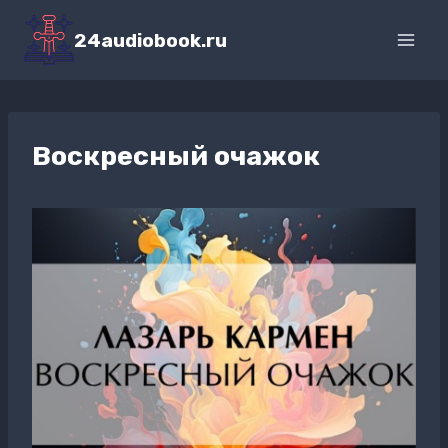
Перейти
к
24audiobook.ru
содержимому
Воскресный очажок