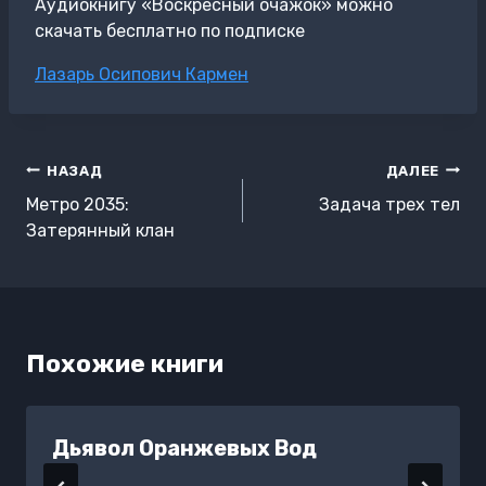
Аудиокнигу «Воскресный очажок» можно
скачать бесплатно по подписке
Метки
Лазарь Осипович Кармен
записи:
Навигация
НАЗАД
ДАЛЕЕ
по
Метро 2035:
Задача трех тел
записям
Затерянный клан
Похожие книги
Дьявол Оранжевых Вод