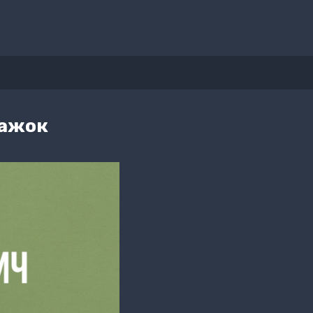
чажок