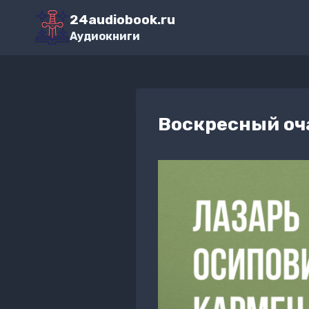
Перейти
24audiobook.ru
к
Аудиокниги
содержимому
Воскресный о