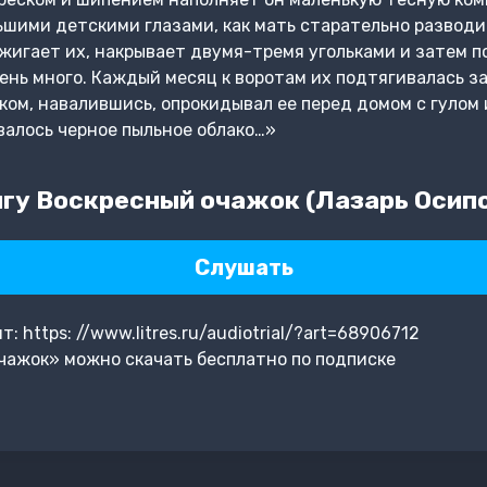
шими детскими глазами, как мать старательно разводит 
жигает их, накрывает двумя-тремя угольками и затем по
чень много. Каждый месяц к воротам их подтягивалась з
иком, навалившись, опрокидывал ее перед домом с гулом 
валось черное пыльное облако…»
гу Воскресный очажок (Лазарь Осип
Слушать
 https: //www.litres.ru/audiotrial/?art=68906712
чажок» можно скачать бесплатно по подписке