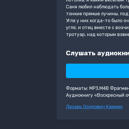
Саня любил наблюдать боль
тонкие прямые лучины, под
Угля у них когда-то было о
угля, и отец вместе с возч
тротуар, над которым взви
Слушать аудиокни
Форматы: MP3,M4B Фрагмент:
Аудиокнигу «Воскресный о
Метки
Лазарь Осипович Кармен
записи: