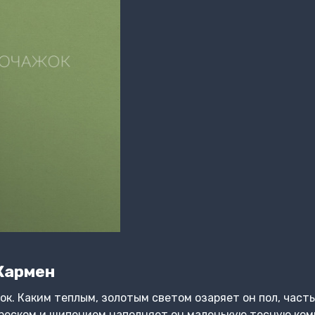
Кармен
к. Каким теплым, золотым светом озаряет он пол, часть
треском и шипением наполняет он маленькую тесную ком