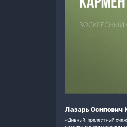
Лазарь Осипович 
«Дивный, прелестный очажо
потолка, и каким веселым 