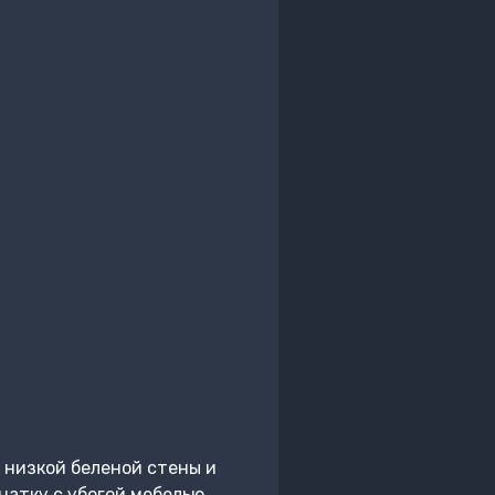
 низкой беленой стены и
натку с убогой мебелью.