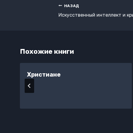
Навигация
НАЗАД
по
Искусственный интеллект и кр
записям
Похожие книги
Христиане