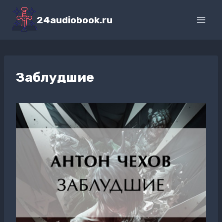
Перейти
к
24audiobook.ru
содержимому
Заблудшие