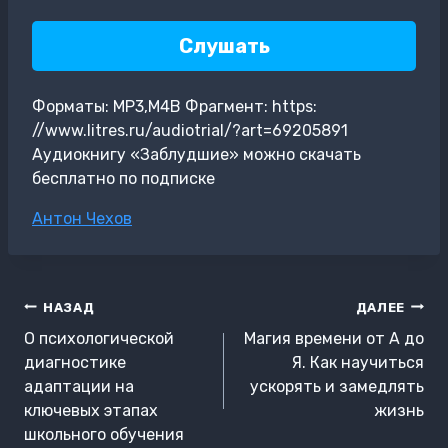
Слушать
Форматы: MP3,M4B Фрагмент: https:
//www.litres.ru/audiotrial/?art=69205891
Аудиокнигу «Заблудшие» можно скачать
бесплатно по подписке
Метки
Антон Чехов
записи:
Навигация
НАЗАД
ДАЛЕЕ
по
О психологической
Магия времени от А до
записям
диагностике
Я. Как научиться
адаптации на
ускорять и замедлять
ключевых этапах
жизнь
школьного обучения