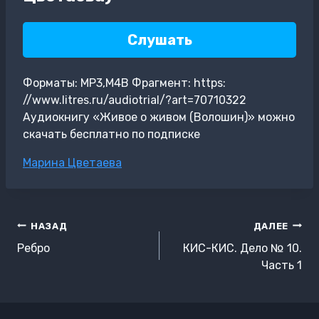
Слушать
Форматы: MP3,M4B Фрагмент: https:
//www.litres.ru/audiotrial/?art=70710322
Аудиокнигу «Живое о живом (Волошин)» можно
скачать бесплатно по подписке
Метки
Марина Цветаева
записи:
Навигация
НАЗАД
ДАЛЕЕ
по
Ребро
КИС-КИС. Дело № 10.
записям
Часть 1