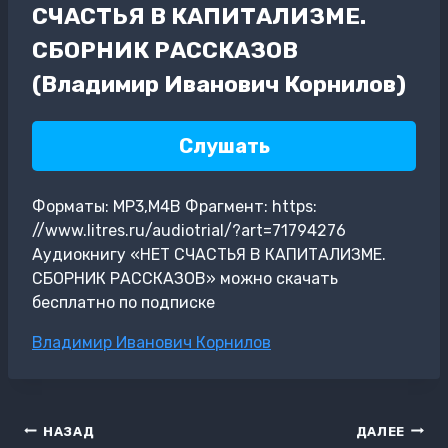
СЧАСТЬЯ В КАПИТАЛИЗМЕ.
СБОРНИК РАССКАЗОВ
(Владимир Иванович Корнилов)
Слушать
Форматы: MP3,M4B Фрагмент: https:
//www.litres.ru/audiotrial/?art=71794276
Аудиокнигу «НЕТ СЧАСТЬЯ В КАПИТАЛИЗМЕ.
СБОРНИК РАССКАЗОВ» можно скачать
бесплатно по подписке
Метки
Владимир Иванович Корнилов
записи:
Навигация
НАЗАД
ДАЛЕЕ