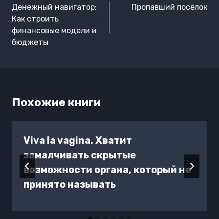
по
Денежный навигатор:
Пропавший посёлок
записям
Как строить
финансовые модели и
бюджеты
Похожие книги
Viva la vagina. Хватит
замалчивать скрытые
возможности органа, который не
принято называть