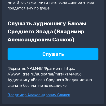
мне. Это скажет читатель, если данное чтиво
придётся ему по душе.
Слушать аудиокнигу Блюзы
Среднего Зпада (Владимир
Александрович Сачков)
Слушать
Форматы: MP3,M4B Фрагмент: https:
//www.litres.ru/audiotrial/?art=71744056
Аудиокнигу «Блюзы Среднего Зпада» можно
скачать бесплатно по подписке
Метки
Владимир Александрович Сачков
записи: