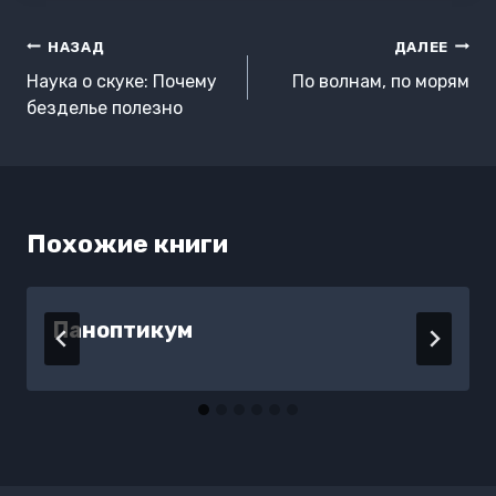
Навигация
НАЗАД
ДАЛЕЕ
по
Наука о скуке: Почему
По волнам, по морям
записям
безделье полезно
Похожие книги
Паноптикум