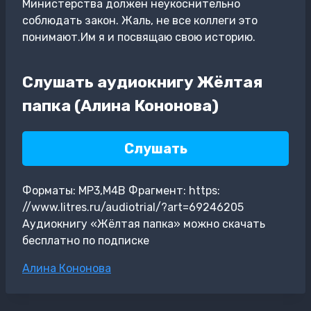
Министерства должен неукоснительно
соблюдать закон. Жаль, не все коллеги это
понимают.Им я и посвящаю свою историю.
Слушать аудиокнигу Жёлтая
папка (Алина Кононова)
Слушать
Форматы: MP3,M4B Фрагмент: https:
//www.litres.ru/audiotrial/?art=69246205
Аудиокнигу «Жёлтая папка» можно скачать
бесплатно по подписке
Метки
Алина Кононова
записи: