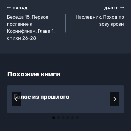
Навигация
НАЗАД
ДАЛЕЕ
по
Беседа 15. Первое
Наследник. Поход по
записям
послание к
зову крови
Коринфянам. Глава 1,
стихи 26-28
Похожие книги
Голос из прошлого