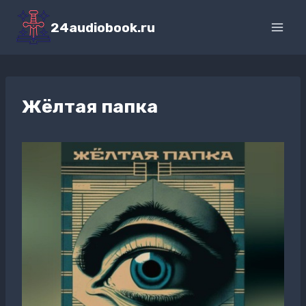
Перейти
к
24audiobook.ru
содержимому
Жёлтая папка