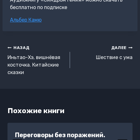
бесплатно по подписке
Метки
Альбер Камю
записи:
Навигация
НАЗАД
ДАЛЕЕ
по
Иньтао-Хэ, вишнёвая
Шествие с ума
записям
косточка. Китайские
сказки
Похожие книги
Переговоры без поражений.