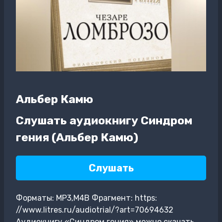
Альбер Камю
Слушать аудиокнигу Синдром
гения (Альбер Камю)
Слушать
Форматы: MP3,M4B Фрагмент: https:
//www.litres.ru/audiotrial/?art=70694632
Аудиокнигу «Синдром гения» можно скачать