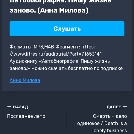
заново. (Анна Милова)
Слушать
Форматы: MP3,M4B Фрагмент: https:
//www.litres.ru/audiotrial/?art=71653141
Аудиокнигу «Автобиография. Пишу жизнь
заново.» можно скачать бесплатно по подписке
Метки
Анна Милова
записи:
Навигация
НАЗАД
ДАЛЕЕ
по
Последнее лето
Смерть – дело
записям
одинокое / Death is a
lonely business