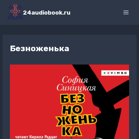
Перейти
к
24audiobook.ru
содержимому
Безноженька