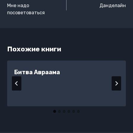
по
Мне надо
Данделайн
записям
посоветоваться
Похожие книги
Битва Авраама