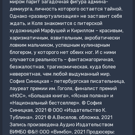
миром парит загадочная фигура админа-
демиурга, личность которого остается тайной.
Однако «развиртуализация» не заставит себя
ждать, и Коля знакомится с питерской
художницей Марфушей и Кириллом – красивым,
харизматичным, язвительным, акробатически
ловким мальчиком, успешным кулинарным
блогером, у которого нет обеих ног. И с ними
случается реальность – фантасмагоричная,
безжалостная, трагикомическая, куда более
невероятная, чем любой выдуманный мир.
София Синицкая – петербургская писательница,
лауреат премии им. Гоголя, финалист премий
«НОС», «Большая книга», «Ясная поляна» и
«Национальный бестселлер». © София
Синицкая, 2021 © ООО «Издательство К.
Тублина», 2021 © А.Веселов, обложка, 2021
Запись произведена Аудио Издательством
ВИМБО ©&℗ ООО «Вимбо», 2021 Продюсеры: