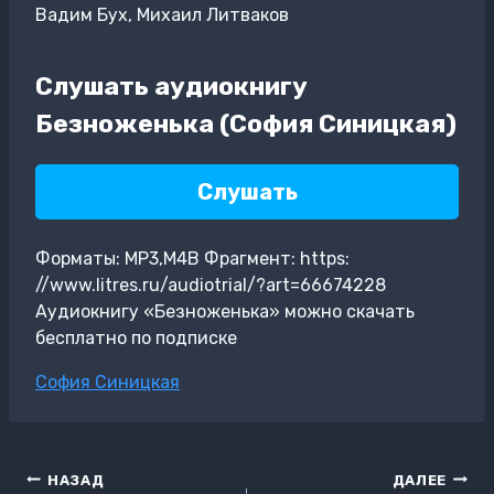
Вадим Бух, Михаил Литваков
Слушать аудиокнигу
Безноженька (София Синицкая)
Слушать
Форматы: MP3,M4B Фрагмент: https:
//www.litres.ru/audiotrial/?art=66674228
Аудиокнигу «Безноженька» можно скачать
бесплатно по подписке
Метки
София Синицкая
записи:
Навигация
НАЗАД
ДАЛЕЕ