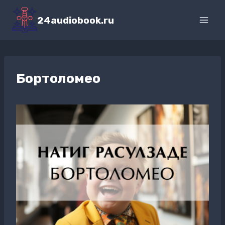
Перейти
к
24audiobook.ru
содержимому
Бортоломео