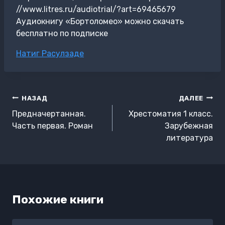
//www.litres.ru/audiotrial/?art=69465679
Аудиокнигу «Бортоломео» можно скачать
бесплатно по подписке
Метки
Натиг Расулзаде
записи:
Навигация
НАЗАД
ДАЛЕЕ
по
Предначертанная.
Хрестоматия 1 класс.
записям
Часть первая. Роман
Зарубежная
литература
Похожие книги