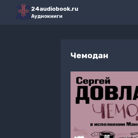
Перейти
24audiobook.ru
к
Аудиокниги
содержимому
Чемодан