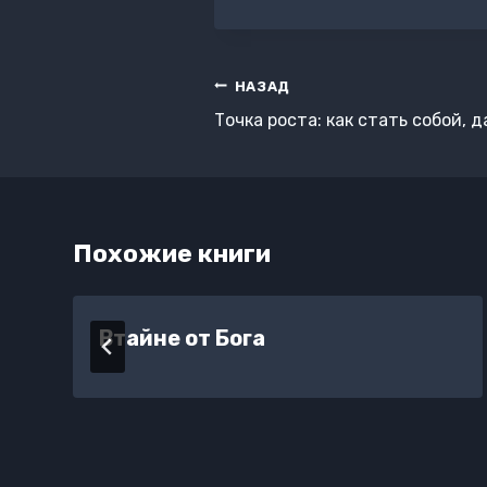
записи:
Навигация
НАЗАД
по
Точка роста: как стать собой, 
записям
Похожие книги
Втайне от Бога