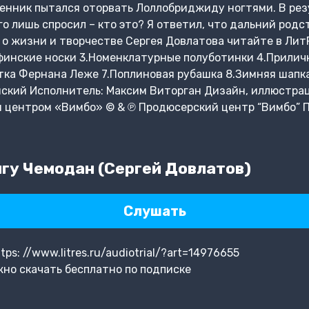
нник пытался оторвать Лоллобриджиду ногтями. В резу
го лишь спросил – кто это? Я ответил, что дальний род
о жизни и творчестве Сергея Довлатова читайте в Лит
 финские носки 3.Номенклатурные полуботинки 4.Прили
тка Фернана Леже 7.Поплиновая рубашка 8.Зимняя шапк
ский Исполнитель: Максим Виторган Дизайн, иллюстрац
 центром «Вимбо» © & ℗ Продюсерский центр “Вимбо” П
гу Чемодан (Сергей Довлатов)
Слушать
s: //www.litres.ru/audiotrial/?art=14976655
но скачать бесплатно по подписке