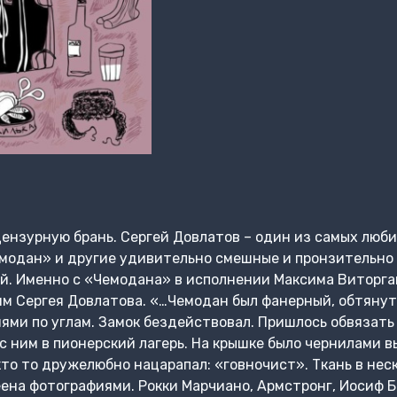
ензурную брань. Сергей Довлатов – один из самых люб
емодан» и другие удивительно смешные и пронзительно
ой. Именно с «Чемодана» в исполнении Максима Виторг
м Сергея Довлатова. «…Чемодан был фанерный, обтянут
ми по углам. Замок бездействовал. Пришлось обвязать
 с ним в пионерский лагерь. На крышке было чернилами 
то то дружелюбно нацарапал: «говночист». Ткань в неск
ена фотографиями. Рокки Марчиано, Армстронг, Иосиф 