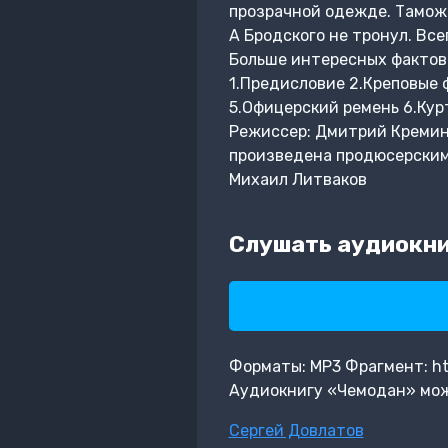
прозрачной одежде. Таможе
А Бродского не тронул. Все
Больше интересных фактов 
1.Предисловие 2.Креповые
5.Офицерский ремень 6.Кур
Режиссер: Дмитрий Кремин
произведена продюсерским
Михаил Литваков
Слушать аудиокни
Форматы: MP3 Фрагмент: http
Аудиокнигу «Чемодан» мож
Метки
Сергей Довлатов