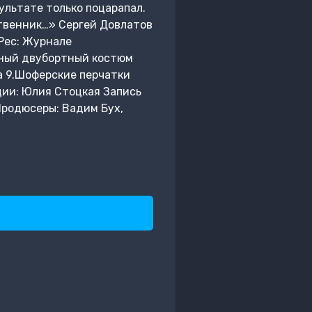
льтате только поцарапал.
ственник…» Сергей Довлатов
Рес: Журнале
чный двубортный костюм
а 9.Шоферские перчатки
ии: Юлия Стоцкая Запись
родюсеры: Вадим Бух,