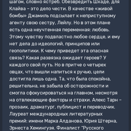
шагом, словно ястреб. Обезвредить Шхаде, для
Клайва – это дело чести. В качестве «живой
бомбы» Джамиль подсылает к неприступному
агенту свою сестру, Лейлу. Но в этом плане
есть одна неучтенная переменная: любовь.
Этому чувству подвластно любое сердце, и ему
нет дела до идеологий, принципов или
геополитики. К чему приведет эта опасная
связь? Какая развязка ожидает героев? У
каждого свой путь. Но в притче о четырех
овцах, что вышли напиться к ручью, цели
достигла лишь одна. Та, что была спокойна,
решительна, не забыла об осторожности и
смогла сфокусироваться на главном, несмотря
на отвлекающие факторы и страхи. Алекс Тарн –
прозаик, драматург, публицист и переводчик.
Лауреат международных литературных
премий: имени Марка Алданова, Юрия Штерна,
Эрнеста Хемингуэя. Финалист “Русского