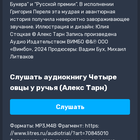
Букера” и “Русской премии”. В исполнении
Григория Переля эта мудрая и авантюрная
история получила невероятно завораживающее
звучание. Иллюстрация и дизайн: Юлия
Стоцкая © Алекс Тарн Запись произведена
Аудио Издательством ВИМБО ©&℗ ООО
«Вимбо», 2024 Продюсеры: Вадим Бух, Михаил
Литваков
Слушать аудиокнигу Четыре
овцы у ручья (Алекс Тарн)
Слушать
Форматы: MP3,M4B Фрагмент: https:
//www.litres.ru/audiotrial/?art=70845010