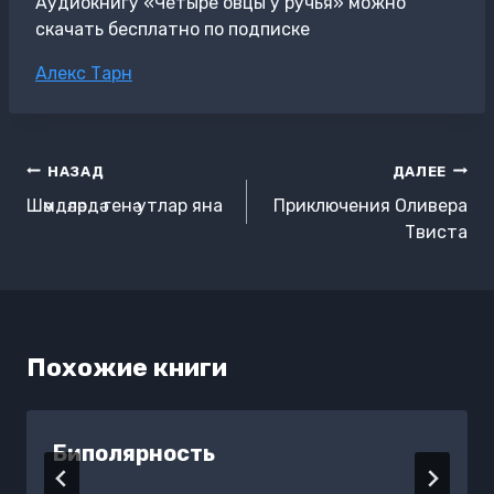
Аудиокнигу «Четыре овцы у ручья» можно
скачать бесплатно по подписке
Метки
Алекс Тарн
записи:
Навигация
НАЗАД
ДАЛЕЕ
по
Шәмдәләрдә генә утлар яна
Приключения Оливера
записям
Твиста
Похожие книги
Биполярность