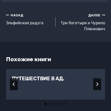
Навигация
НАЗАД
ДАЛЕЕ
по
Эльфийская радуга
Три богатыря и Чурило
записям
Пленкович
Похожие книги
ПУТЕШЕСТВИЕ В АД.