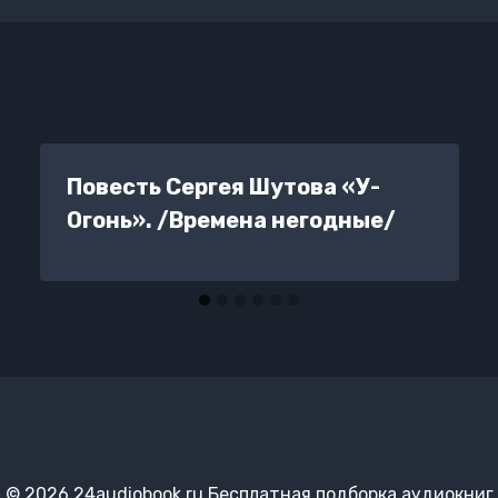
Повесть Сергея Шутова «У-
Огонь». /Времена негодные/
© 2026 24audiobook.ru Бесплатная подборка аудиокниг