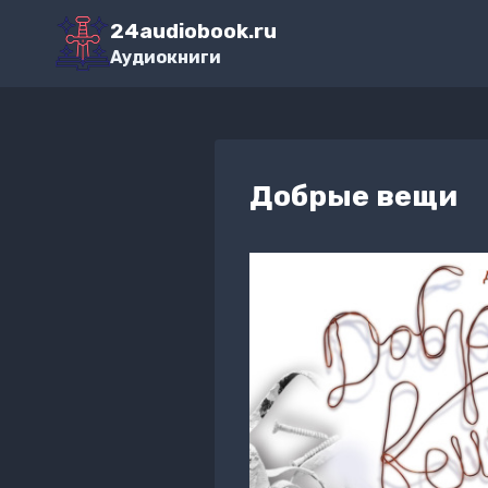
Перейти
24audiobook.ru
к
Аудиокниги
содержимому
Добрые вещи