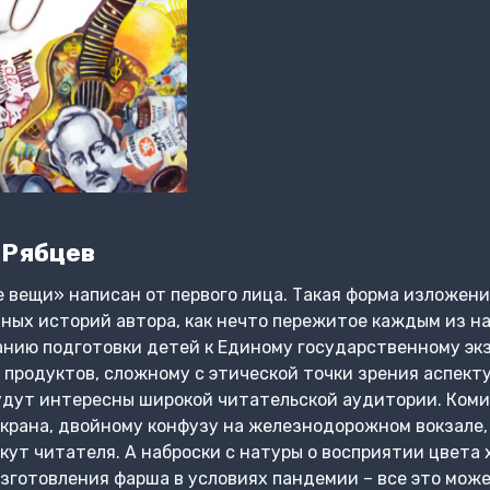
 Рябцев
 вещи» написан от первого лица. Такая форма изложен
ых историй автора, как нечто пережитое каждым из на
анию подготовки детей к Единому государственному эк
 продуктов, сложному с этической точки зрения аспекту
будут интересны широкой читательской аудитории. Ком
крана, двойному конфузу на железнодорожном вокзале,
кут читателя. А наброски с натуры о восприятии цвета
зготовления фарша в условиях пандемии – все это мож