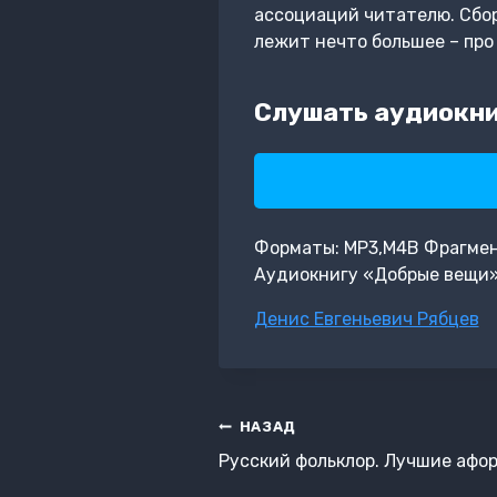
ассоциаций читателю. Сбор
лежит нечто большее – про 
Слушать аудиокни
Форматы: MP3,M4B Фрагмент:
Аудиокнигу «Добрые вещи»
Метки
Денис Евгеньевич Рябцев
записи:
Навигация
НАЗАД
по
Русский фольклор. Лучшие афо
записям