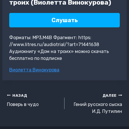
троих (Виолетта Винокурова)
Слушать
Форматы: MP3,M4B Фрагмент: https:
//www.litres.ru/audiotrial/?art=71441638
Аудиокнигу «Дом на троих» можно скачать
бесплатно по подписке
Метки
Виолетта Винокурова
записи:
Навигация
НАЗАД
ДАЛЕЕ
по
Поверь в чудо
Гений русского сыска
записям
И.Д. Путилин