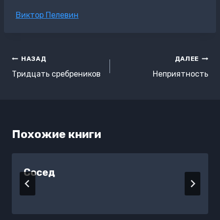
Метки
Виктор Пелевин
записи:
Навигация
НАЗАД
ДАЛЕЕ
по
Тридцать сребреников
Неприятность
записям
Похожие книги
Сосед