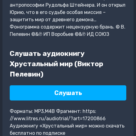
антропософии Рудольфа Штейнера. И он открыл
Юрию, что в его судьбе особая миссия –
защитить мир от древнего демона…
Фонограмма содержит нецензурную брань. © В.
Пелевин ©&℗ ИП Воробьев ©&℗ ИД СОЮЗ
Слушать аудиокнигу
Хрустальный мир (Виктор
Пелевин)
Слушать
Форматы: MP3,M4B Фрагмент: https:
//www.litres.ru/audiotrial/?art=17200866
Аудиокнигу «Хрустальный мир» можно скачать
бесплатно по подписке